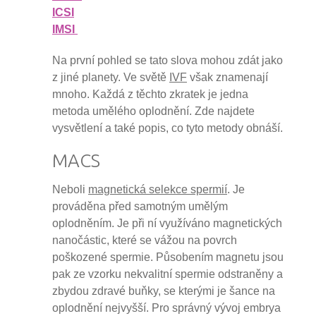
ICSI
IMSI
Na první pohled se tato slova mohou zdát jako
z jiné planety. Ve světě
IVF
však znamenají
mnoho. Každá z těchto zkratek je jedna
metoda umělého oplodnění. Zde najdete
vysvětlení a také popis, co tyto metody obnáší.
MACS
Neboli
magnetická selekce spermií
. Je
prováděna před samotným umělým
oplodněním. Je při ní využíváno magnetických
nanočástic, které se vážou na povrch
poškozené spermie. Působením magnetu jsou
pak ze vzorku nekvalitní spermie odstraněny a
zbydou zdravé buňky, se kterými je šance na
oplodnění nejvyšší. Pro správný vývoj embrya