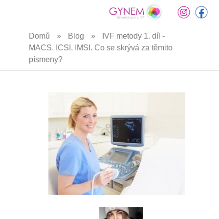
Přejít
Domů
»
Blog
»
IVF metody 1. díl -
k
MACS, ICSI, IMSI. Co se skrývá za těmito
hlavnímu
písmeny?
obsahu