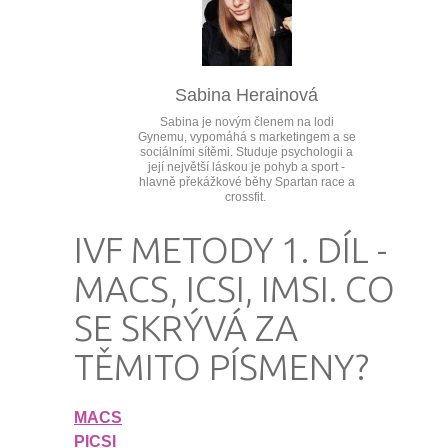
Sabina Herainová
Sabina je novým členem na lodi
Gynemu, vypomáhá s marketingem a se
sociálními sítěmi. Studuje psychologii a
její největší láskou je pohyb a sport -
hlavně překážkové běhy Spartan race a
crossfit.
IVF METODY 1. DÍL -
MACS, ICSI, IMSI. CO
SE SKRÝVÁ ZA
TĚMITO PÍSMENY?
MACS
PICSI