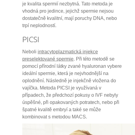
je kvalita spermií nezbytná. Tato metoda je
vhodná pro jedince, jejichž spermie nejsou
dostatečně kvalitní, mají poruchy DNA, nebo
trpí neplodností.
PICSI
Neboli
intracytoplazmatická injekce
preselektované spermie
. Při této metodě se
pomocí přírodní látky zvané hyaluronan vybere
ideální spermie, která je nejvhodnější na
oplodnění. Následně je injekčně vložena do
vajíčka. Metoda PICSI je využívaná v
případech, že předchozí pokusy o IVF nebyly
úspěšné, při opakovaných potratech, nebo při
špatné kvalitě embryí a také se může
kombinovat s metodou MACS.