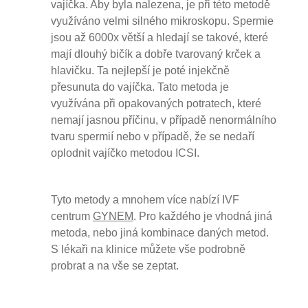
vajíčka. Aby byla nalezena, je při této metodě
využíváno velmi silného mikroskopu. Spermie
jsou až 6000x větší a hledají se takové, které
mají dlouhý bičík a dobře tvarovaný krček a
hlavičku. Ta nejlepší je poté injekčně
přesunuta do vajíčka. Tato metoda je
využívána při opakovaných potratech, které
nemají jasnou příčinu, v případě nenormálního
tvaru spermií nebo v případě, že se nedaří
oplodnit vajíčko metodou ICSI.
Tyto metody a mnohem více nabízí IVF
centrum
GYNEM
. Pro každého je vhodná jiná
metoda, nebo jiná kombinace daných metod.
S lékaři na klinice můžete vše podrobně
probrat a na vše se zeptat.