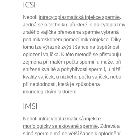
ICSI
Neboli
intracytoplazmatická injekce spermie
.
Jedná se o techniku, při které je do cytoplazmy
zralého vajíčka přenesena spermie vybraná
pod mikroskopem pomocí mikroinjekce. Díky
tomu lze výrazně zvýšit šance na úspěšnost
oplození vajíčka. K této metodě se přistupuju
zejména při malém počtu spermií u muže, při
snížené kvalitě a pohyblivosti spermií, u nižší
kvality vajíček, u nízkého počtu vajíček, nebo
při neplodnosti, která je způsobena
imunologickým faktorem.
IMSI
Neboli
intracytoplazmatická injekce
morfologicky selektované spermie
. Zdravá a
silná spermie má největší šance k oplodnění