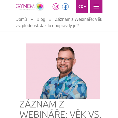
Toggle
navigation
Přejít
Domů
»
Blog
»
Záznam z Webináře: Věk
k
vs. plodnost: Jak to doopravdy je?
hlavnímu
obsahu
ZÁZNAM Z
WEBINÁŘE: VĚK VS.