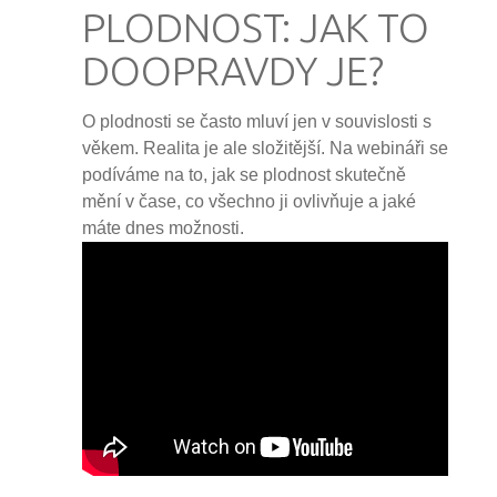
PLODNOST: JAK TO
DOOPRAVDY JE?
O plodnosti se často mluví jen v souvislosti s
věkem. Realita je ale složitější. Na webináři se
podíváme na to, jak se plodnost skutečně
mění v čase, co všechno ji ovlivňuje a jaké
máte dnes možnosti.