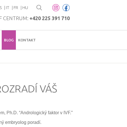
S
IT
FR
HU
F CENTRUM:
+420 225 391 710
BLOG
KONTAKT
ROZRADÍ VÁŠ
 Ph.D. “Andrologický faktor v IVF.”
ný embryolog poradí.