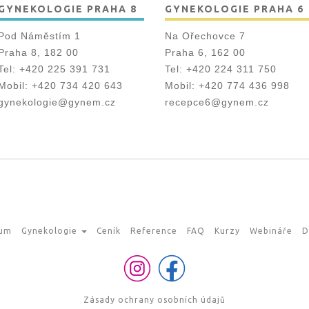
GYNEKOLOGIE PRAHA 8
GYNEKOLOGIE PRAHA 6
Pod Náměstím 1
Na Ořechovce 7
Praha 8, 182 00
Praha 6, 162 00
Tel:
+420 225 391 731
Tel:
+420 224 311 750
Mobil:
+420 734 420 643
Mobil:
+420 774 436 998
gynekologie@gynem.cz
recepce6@gynem.cz
rum
Gynekologie
Ceník
Reference
FAQ
Kurzy
Webináře
D
Zásady ochrany osobních údajů