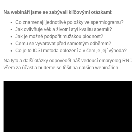
Na webináři jsme se zabývali klíčovými otázkami:
Co znamenají jednotlivé položky ve spermiogramu?
Jak ovlivňuje věk a životní styl kvalitu spermií?
Jak je možné podpořit mužskou plodnost?
Čemu se vyvarovat před samotným odběrem?
Co je to ICSI metoda oplození a v čem je její výhoda?
Na tyto a další otázky odpověděl náš vedoucí embryolog RN
všem za účast a budeme se těšit na dalších webinářích.