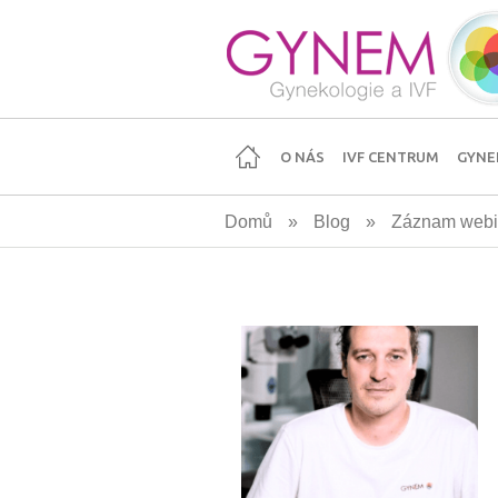
Přejít
k
hlavnímu
obsahu
O NÁS
IVF CENTRUM
GYNE
Domů
»
Blog
»
Záznam webin