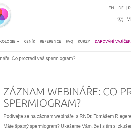
EN
DE
R
IV
KOLOGIE
CENÍK
REFERENCE
FAQ
KURZY
DAROVÁNÍ VAJÍČEK
áře: Co prozradí váš spermiogram?
ZÁZNAM WEBINÁŘE: CO P
SPERMIOGRAM?
Podívejte se na záznam webináře s RNDr. Tomášem Riegerem,
Máte špatný spermiogram? Ukážeme Vám, že i s tím si zkuše