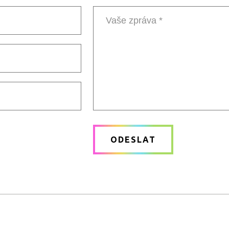
Vaše
zpráva
ODESLAT
*