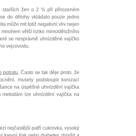
u starších žen o 2 % při přirozeném
 se do dělohy vkládalo pouze jedno
ta může mít totiž negativní vliv nejen
ké mnohem větší riziko mimoděložního
které se nesprávně uhnízděné vajíčko
ého vejcovodu.
 potratu
. Často se tak děje proto, že
cnění, musely podstoupit konizaci
 šance na úspěšné uhnízdění vajíčka
ím metodám lze uhnízdění vajíčka na
zi nejčastější patří cukrovka, vysoký
 krevní tlak nebo diabetes zhoršit a