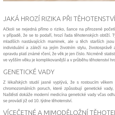
JAKÁ HROZÍ RIZIKA PŘI TĚHOTENSTVÍ
Ačkoli se nejedná přímo o riziko, šance na přirozené počet
v případě, že se to podaří, hrozí řada těhotenských obtíží.
mladších nastávajících maminek, ale u těch starších js
individuální a záleží na jejím životním stylu, životospráv
opravdu platí známé rčení, že věk je jen číslo. Nicméně statis
ve vyšším věku je komplikovanější a v průběhu těhotenství hroz
GENETICKÉ VADY
Z lékařských studií jasné vyplývá, že s rostoucím věkem
chromozomálních poruch, které způsobují genetické vady,
Naštěstí dokáže moderní medicína genetické vady včas odhali
se provádí již od 10. týdne těhotenství.
VÍCEČETNÉ A MIMODĚLOŽNÍ TĚHOTE