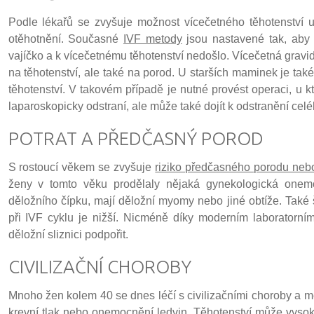
Podle lékařů se zvyšuje možnost vícečetného těhotenství 
otěhotnění. Současné
IVF metody
jsou nastavené tak, aby
vajíčko a k vícečetnému těhotenství nedošlo. Vícečetná gravidi
na těhotenství, ale také na porod. U starších maminek je ta
těhotenství. V takovém případě je nutné provést operaci, u 
laparoskopicky odstraní, ale může také dojít k odstranění cel
POTRAT A PŘEDČASNÝ POROD
S rostoucí věkem se zvyšuje
riziko předčasného porodu nebo
ženy v tomto věku prodělaly nějaká gynekologická onemo
děložního čípku, mají děložní myomy nebo jiné obtíže. Také
při IVF cyklu je nižší. Nicméně díky moderním laboratorn
děložní sliznici podpořit.
CIVILIZAČNÍ CHOROBY
Mnoho žen kolem 40 se dnes léčí s civilizačními choroby a me
krevní tlak nebo onemocnění ledvin. Těhotenství může vysoký