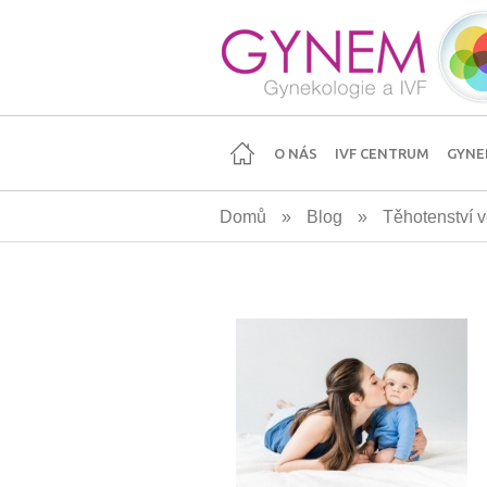
Přejít
k
hlavnímu
obsahu
O NÁS
IVF CENTRUM
GYNE
Domů
»
Blog
»
Těhotenství v