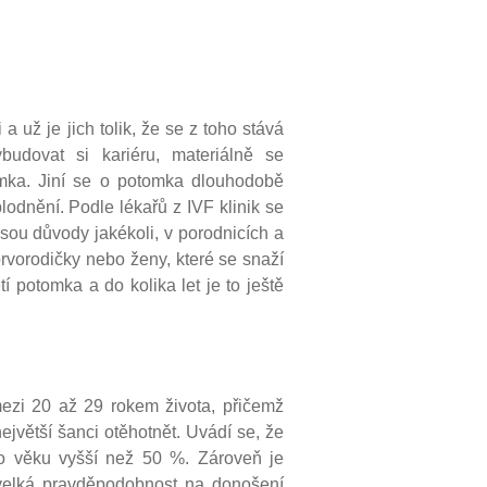
už je jich tolik, že se z toho stává
vybudovat si kariéru, materiálně se
omka. Jiní se o potomka dlouhodobě
odnění. Podle lékařů z IVF klinik se
sou důvody jakékoli, v porodnicích a
prvorodičky nebo ženy, které se snaží
í potomka a do kolika let je to ještě
mezi 20 až 29 rokem života, přičemž
největší šanci otěhotnět. Uvádí se, že
o věku vyšší než 50 %. Zároveň je
u velká pravděpodobnost na donošení