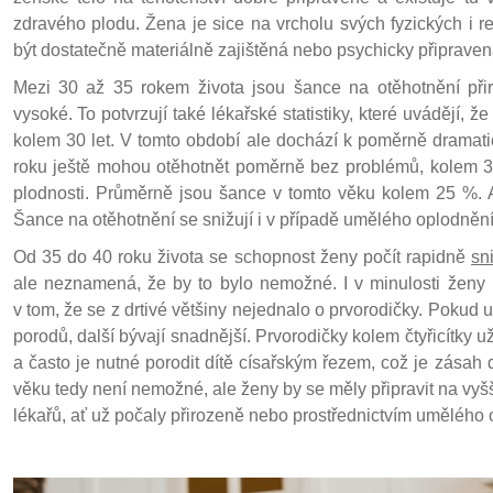
zdravého plodu. Žena je sice na vrcholu svých fyzických i r
být dostatečně materiálně zajištěná nebo psychicky připrave
Mezi 30 až 35 rokem života jsou šance na otěhotnění při
vysoké. To potvrzují také lékařské statistiky, které uvádějí,
kolem 30 let. V tomto období ale dochází k poměrně dramati
roku ještě mohou otěhotnět poměrně bez problémů, kolem 3
plodnosti. Průměrně jsou šance v tomto věku kolem 25 %. A
Šance na otěhotnění se snižují i v případě umělého oplodnění
Od 35 do 40 roku života se schopnost ženy počít rapidně
sn
ale neznamená, že by to bylo nemožné. I v minulosti ženy 
v tom, že se z drtivé většiny nejednalo o prvorodičky. Pokud
porodů, další bývají snadnější. Prvorodičky kolem čtyřicítky 
a často je nutné porodit dítě císařským řezem, což je zásah
věku tedy není nemožné, ale ženy by se měly připravit na vyšší
lékařů, ať už počaly přirozeně nebo prostřednictvím umělého 