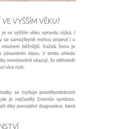
 VE VYŠŠÍM VĚKU?
í je ve vyšším věku opravdu nízká. I
 Ty se samozřejmě mohou projevit i u
ou mnohem běžnější. Každá žena je
ě a zdravotním stavu. V tomto ohledu
tiky nemilosrdně ukazují, že otěhotnět
í více rizik.
 matky se zvyšuje pravděpodobnost
 jak je nejčastěji Downův syndrom.
t díky prenatální diagnostice, která
NSTVÍ