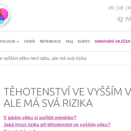
EN
DE
R
IV
KOLOGIE
CENÍK
REFERENCE
FAQ
KURZY
DAROVÁNÍ VAJÍČEK
e vyšším věku není tabu, ale má svá rizika
TĚHOTENSTVÍ VE VYŠŠÍM V
ALE MÁ SVÁ RIZIKA
V jakém věku si pořídit miminko?
Jaká hrozí rizika při těhotenství ve vyšším věku?