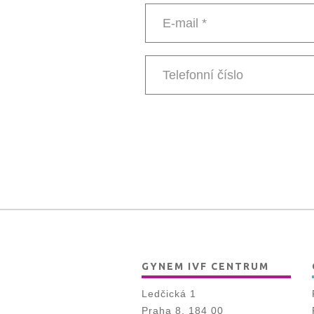
E-
mail
*
Telefonní
číslo
GYNEM IVF CENTRUM
Ledčická 1
Praha 8, 184 00