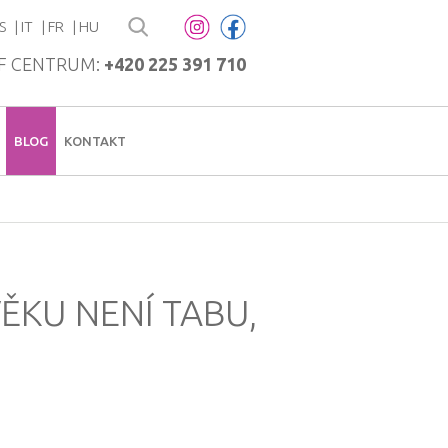
S
IT
FR
HU
F CENTRUM:
+420 225 391 710
BLOG
KONTAKT
ĚKU NENÍ TABU,