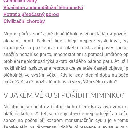
Genetické vady
Vícečetné a mimoděložní těhotenství
Potrat a předčasný porod
Civilizační choroby
Mnoho párů v současné době těhotenství odkládá na později a 
aktuální trend. Někteří lidé chtějí nejprve vystudovat, 
zabezpečit, a pak teprve do takého nastavení přivést pot
snaží a nedaří se jim to, mnohokrát ani s pomocí umělého opl
problém neplodnosti týká skoro každého pátého páru. Ať už j
na klinikách asistované reprodukce se stále častěji objevují 
otěhotnět, ve vyšším věku. Kdy je tedy ideální doba na počet
možné? A jaké hrozí v těhotenství ve vyšším věku rizika?
V JAKÉM VĚKU SI POŘÍDIT MIMINKO?
Nejplodnější období z biologického hlediska zažívá žena 
platí, že kolem 25 let jsou ženy obvykle nejplodnější a mají 
šance na početí při každém menstruačním cyklu je v tomt
ženské tělo na těhotenství dobře připravené a existuje t