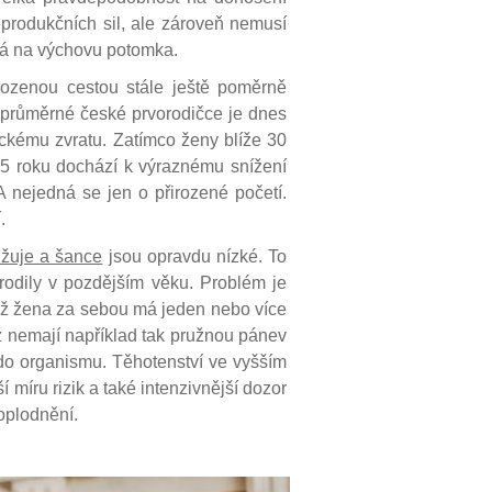
eprodukčních sil, ale zároveň nemusí
ná na výchovu potomka.
rozenou cestou stále ještě poměrně
 že průměrné české prvorodičce je dnes
ckému zvratu. Zatímco ženy blíže 30
5 roku dochází k výraznému snížení
 nejedná se jen o přirozené početí.
.
ižuje a šance
jsou opravdu nízké. To
rodily v pozdějším věku. Problém je
 už žena za sebou má jeden nebo více
už nemají například tak pružnou pánev
 do organismu. Těhotenství ve vyšším
 míru rizik a také intenzivnější dozor
oplodnění.