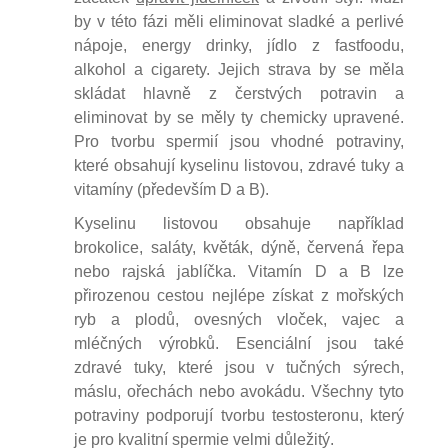
by v této fázi měli eliminovat sladké a perlivé
nápoje, energy drinky, jídlo z fastfoodu,
alkohol a cigarety. Jejich strava by se měla
skládat hlavně z čerstvých potravin a
eliminovat by se měly ty chemicky upravené.
Pro tvorbu spermií jsou vhodné potraviny,
které obsahují kyselinu listovou, zdravé tuky a
vitamíny (především D a B).
Kyselinu listovou obsahuje například
brokolice, saláty, květák, dýně, červená řepa
nebo rajská jablíčka. Vitamín D a B lze
přirozenou cestou nejlépe získat z mořských
ryb a plodů, ovesných vloček, vajec a
mléčných výrobků. Esenciální jsou také
zdravé tuky, které jsou v tučných sýrech,
máslu, ořechách nebo avokádu. Všechny tyto
potraviny podporují tvorbu testosteronu, který
je pro kvalitní spermie velmi důležitý.