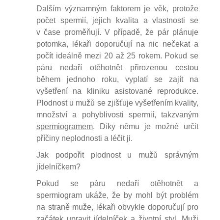
Dalším významným faktorem je věk, protože
počet spermií, jejich kvalita a vlastnosti se
v čase proměňují. V případě, že pár plánuje
potomka, lékaři doporučují na nic nečekat a
počít ideálně mezi 20 až 25 rokem. Pokud se
páru nedaří otěhotnět přirozenou cestou
během jednoho roku, vyplatí se zajít na
vyšetření na kliniku asistované reprodukce.
Plodnost u mužů se zjišťuje vyšetřením kvality,
množství a pohyblivosti spermií, takzvaným
spermiogramem
. Díky němu je možné určit
příčiny neplodnosti a léčit ji.
Jak podpořit plodnost u mužů správným
jídelníčkem?
Pokud se páru nedaří otěhotnět a
spermiogram ukáže, že by mohl být problém
na straně muže, lékaři obvykle doporučují pro
začátek
upravit jídelníček
a životní styl. Muži