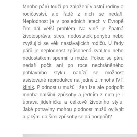
Mnoho párů touží po založení vlastní rodiny a
rodičovství, ale řadě z nich se nedaří.
Neplodnost je v posledních letech v Evropě
čím dál větší problém. Na vině je špatná
životospráva, stres, nedostatek pohybu nebo
zvyšující se věk nastávajících rodičů. U řady
párů je neplodnost způsobená kvalitou nebo
nedostatkem spermií u muže. Pokud se páru
nedaří počít ani po roce nechráněného
pohlavního styku, nabízí se možnost
asistované reprodukce na jedné z mnoha
IVF
klinik
. Plodnost u mužů i žen lze ale podpořit
mnoha dalšími způsoby a jedním z nich je i
úprava jídelníčku a celkově životního stylu.
Jaké potraviny mohou plodnost mužů ovlivnit
a jakými dalšími způsoby se dá podpořit?