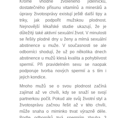
Kromě vhodně zvoleného jídelníčku,
dostatečného přísunu vitamínů a minerálů a
úpravy životosprávy existují ještě další tipy a
triky, jak podpořit mužskou plodnost.
Nejnovější lékařské studie ukazují, že je
důležitý také aktivní sexuální život. V minulosti
se řešily plodné dny u ženy a mírná sexuální
abstinence u muže. V současnosti se ale
odborníci shodují, že už po několika dnech
abstinence u mužů klesá kvalita a pohyblivost
spermií. Při pravidelném sexu se naopak
podporuje tvorba nových spermií a s tím i
jejich kondice.
Mnoho mužů se o svou plodnost začíná
zajímat až ve chvíli, kdy se snaží se svojí
partnerkou počít. Pokud ale svůj životní styl a
životosprávu začnou řešit až v této chvíli,
může snaha o miminko trvat výrazně déle.
Podle odborníků trvá spermiím zhruba 3