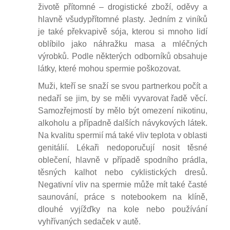
životě přítomné – drogistické zboží, oděvy a
hlavně všudypřítomné plasty. Jedním z viníků
je také překvapivě sója, kterou si mnoho lidí
oblíbilo jako náhražku masa a mléčných
výrobků. Podle některých odborníků obsahuje
látky, které mohou spermie poškozovat.
Muži, kteří se snaží se svou partnerkou počít a
nedaří se jim, by se měli vyvarovat řadě věcí.
Samozřejmostí by mělo být omezení nikotinu,
alkoholu a případně dalších návykových látek.
Na kvalitu spermií má také vliv teplota v oblasti
genitálií. Lékaři nedoporučují nosit těsné
oblečení, hlavně v případě spodního prádla,
těsných kalhot nebo cyklistických dresů.
Negativní vliv na spermie může mít také časté
saunování, práce s notebookem na klíně,
dlouhé vyjížďky na kole nebo používání
vyhřívaných sedaček v autě.