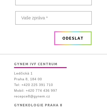
*
Telefonní
číslo
Vaše
zpráva
ODESLAT
*
GYNEM IVF CENTRUM
Ledčická 1
Praha 8, 184 00
Tel:
+420 225 391 710
Mobil:
+420 774 436 997
recepce8@gynem.cz
GYNEKOLOGIE PRAHA 8