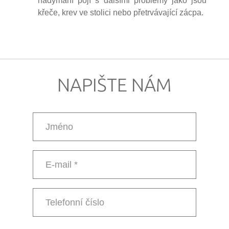
nadýmání pojí s dalšími problémy jako jsou
křeče, krev ve stolici nebo přetrvávající zácpa.
NAPIŠTE NÁM
Jméno
E-
mail
*
Telefonní