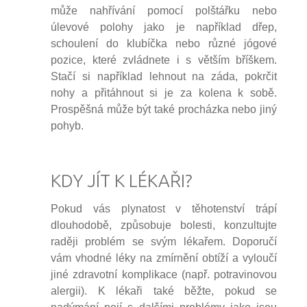
může nahřívání pomocí polštářku nebo
úlevové polohy jako je například dřep,
schoulení do klubíčka nebo různé jógové
pozice, které zvládnete i s větším bříškem.
Stačí si například lehnout na záda, pokrčit
nohy a přitáhnout si je za kolena k sobě.
Prospěšná může být také procházka nebo jiný
pohyb.
KDY JÍT K LÉKAŘI?
Pokud vás plynatost v těhotenství trápí
dlouhodobě, způsobuje bolesti, konzultujte
raději problém se svým lékařem. Doporučí
vám vhodné léky na zmírnění obtíží a vyloučí
jiné zdravotní komplikace (např. potravinovou
alergii). K lékaři také běžte, pokud se