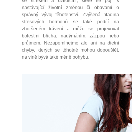
se stresem a úzkostmi, které se pojí s
nastávající životní změnou či obavami o
správný vývoj těhotenství. Zvýšená hladina
stresových hormonů se také podílí na
zhoršeném trávení a může se projevovat
bolestmi břicha, nadýmáním, zácpou nebo
průjmem. Nezapomínejme ale ani na dietní
chyby, kterých se těhotné mohou dopouštět,
na vině bývá také méně pohybu.