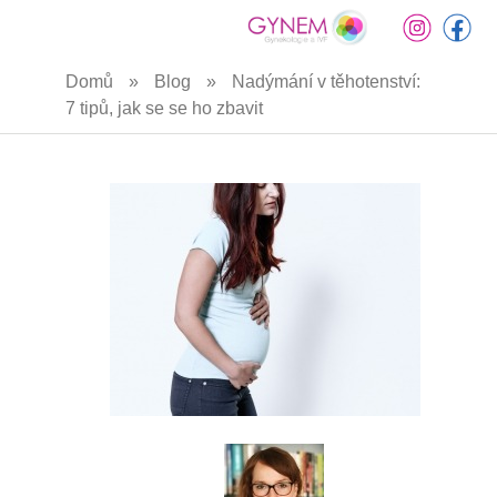
Přejít
Domů
»
Blog
»
Nadýmání v těhotenství:
k
7 tipů, jak se se ho zbavit
hlavnímu
obsahu