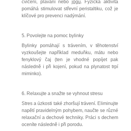
cvičení, plavání nebo
jógu
. Fyzická aktivita
pomáhá stimulovat střevní peristaltiku, což je
klíčové pro prevenci nadýmání.
5. Povolejte na pomoc bylinky
Bylinky pomáhají s trávením, v těhotenství
vyzkoušejte například meduňku, mátu nebo
fenyklový čaj (ten je vhodné popíjet pak
následně i při kojení, pokud na plynatost trpí
miminko).
6. Relaxujte a snažte se vyhnout stresu
Stres a úzkosti také zhoršují trávení. Eliminujte
napětí pravidelným pohybem, naučte se různé
relaxační a dechové techniky. Práci s dechem
oceníte následně i při porodu.