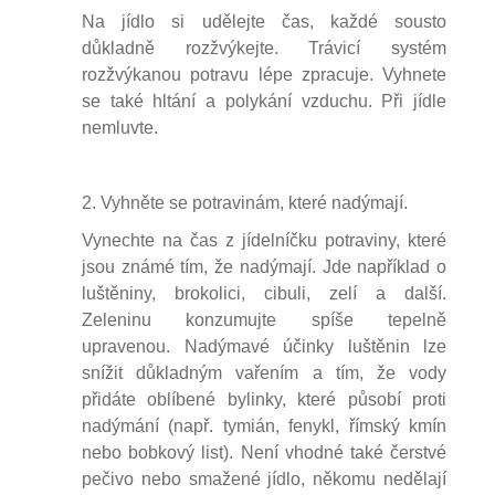
Na jídlo si udělejte čas, každé sousto
důkladně rozžvýkejte. Trávicí systém
rozžvýkanou potravu lépe zpracuje. Vyhnete
se také hltání a polykání vzduchu. Při jídle
nemluvte.
2. Vyhněte se potravinám, které nadýmají.
Vynechte na čas z jídelníčku potraviny, které
jsou známé tím, že nadýmají. Jde například o
luštěniny, brokolici, cibuli, zelí a další.
Zeleninu konzumujte spíše tepelně
upravenou. Nadýmavé účinky luštěnin lze
snížit důkladným vařením a tím, že vody
přidáte oblíbené bylinky, které působí proti
nadýmání (např. tymián, fenykl, římský kmín
nebo bobkový list). Není vhodné také čerstvé
pečivo nebo smažené jídlo, někomu nedělají