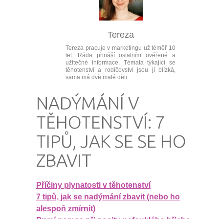
Tereza
Tereza pracuje v marketingu už téměř 10
let. Ráda přináší ostatním ověřené a
užitečné informace. Témata týkající se
těhotenství a rodičovství jsou jí blízká,
sama má dvě malé děti.
NADÝMÁNÍ V
TĚHOTENSTVÍ: 7
TIPŮ, JAK SE SE HO
ZBAVIT
Příčiny plynatosti v těhotenství
7 tipů, jak se nadýmání zbavit (nebo ho
alespoň zmírnit)