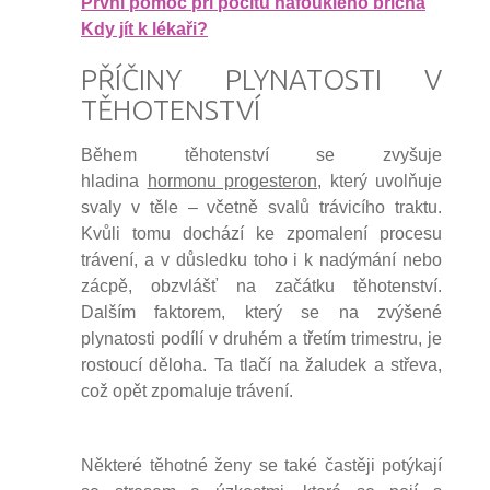
První pomoc při pocitu nafouklého břicha
Kdy jít k lékaři?
PŘÍČINY PLYNATOSTI V
TĚHOTENSTVÍ
Během těhotenství se zvyšuje
hladina
hormonu progesteron
, který uvolňuje
svaly v těle – včetně svalů trávicího traktu.
Kvůli tomu dochází ke zpomalení procesu
trávení, a v důsledku toho i k nadýmání nebo
zácpě, obzvlášť na začátku těhotenství.
Dalším faktorem, který se na zvýšené
plynatosti podílí v druhém a třetím trimestru, je
rostoucí děloha. Ta tlačí na žaludek a střeva,
což opět zpomaluje trávení.
Některé těhotné ženy se také častěji potýkají