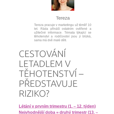
Tereza
Tereza pracuje v marketingu už téměř 10
let. Ráda přináší ostatním ověřené a
užitečné informace. Témata týkající se
těhotenství a rodičovství jsou jí blízká,
sama má dvě malé děti.
CESTOVÁNÍ
LETADLEM V
TĚHOTENSTVÍ –⁠
PŘEDSTAVUJE
RIZIKO?
Létání v prvním trimestru (1. – 12. týden)
Nejvhodnější doba = druhý trimestr (13. –