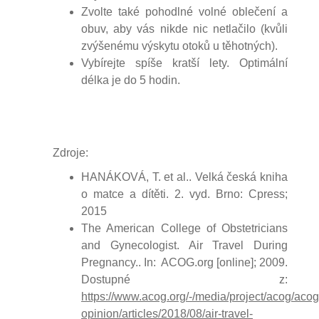
Zvolte také pohodlné volné oblečení a
obuv, aby vás nikde nic netlačilo (kvůli
zvýšenému výskytu otoků u těhotných).
Vybírejte spíše kratší lety. Optimální
délka je do 5 hodin.
Zdroje:
HANÁKOVÁ, T. et al.. Velká česká kniha
o matce a dítěti. 2. vyd. Brno: Cpress;
2015
The American College of Obstetricians
and Gynecologist. Air Travel During
Pregnancy.. In: ACOG.org [online]; 2009.
Dostupné z:
https://www.acog.org/-/media/project/acog/acogo
opinion/articles/2018/08/air-travel-