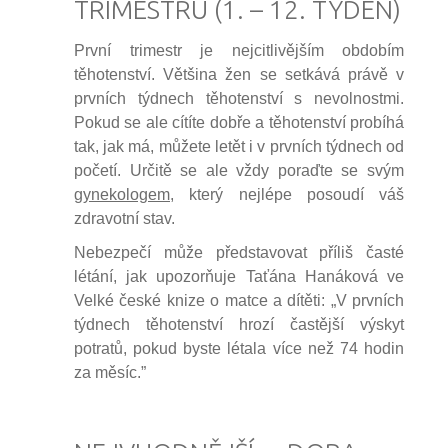
TRIMESTRU (1. – 12. TÝDEN)
První trimestr je nejcitlivějším obdobím
těhotenství. Většina žen se setkává právě v
prvních týdnech těhotenství s nevolnostmi.
Pokud se ale cítíte dobře a těhotenství probíhá
tak, jak má, můžete letět i v prvních týdnech od
početí. Určitě se ale vždy poraďte se svým
gynekologem
, který nejlépe posoudí váš
zdravotní stav.
Nebezpečí může představovat příliš časté
létání, jak upozorňuje Taťána Hanáková ve
Velké české knize o matce a dítěti: „V prvních
týdnech těhotenství hrozí častější výskyt
potratů, pokud byste létala více než 74 hodin
za měsíc.”