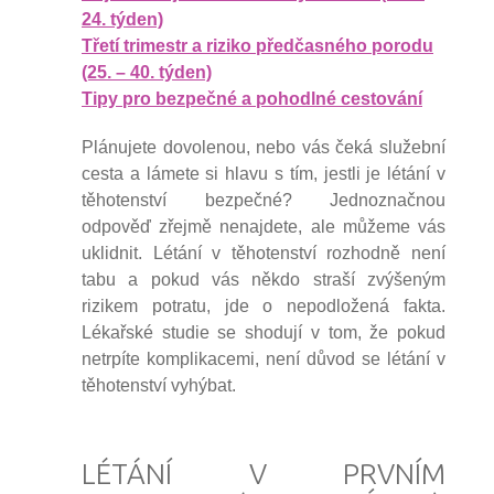
24. týden)
Třetí trimestr a riziko předčasného porodu
(25. – 40. týden)
Tipy pro bezpečné a pohodlné cestování
Plánujete dovolenou, nebo vás čeká služební
cesta a lámete si hlavu s tím, jestli je létání v
těhotenství bezpečné? Jednoznačnou
odpověď zřejmě nenajdete, ale můžeme vás
uklidnit. Létání v těhotenství rozhodně není
tabu a pokud vás někdo straší zvýšeným
rizikem potratu, jde o nepodložená fakta.
Lékařské studie se shodují v tom, že pokud
netrpíte komplikacemi, není důvod se létání v
těhotenství vyhýbat.
LÉTÁNÍ V PRVNÍM