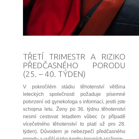
TŘETÍ TRIMESTR A RIZIKO
PŘEDČASNÉHO PORODU
(25. – 40. TÝDEN)
V pokročilém stádiu těhotenství většina
leteckých společností požaduje písemné
potvrzení od gynekologa s informací, jestli jste
schopna letu. Ženy po 36. týdnu těhotenství
nesmí cestovat letadlem vůbec (v případě
vícečetného těhotenství to platí už pro 28.
týden). Důvodem je nebezpečí předčasného
porodu a vyšší riziko tvorby krevních sraženin.