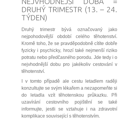
NEJVHODNĚJŠÍ DOBA =
DRUHÝ TRIMESTR (13. – 24.
TÝDEN)
Druhý trimestr bývá označovaný jako
nejpohodovější období celého těhotenství.
Kromě toho, že se pravděpodobně cítíte dobře
fyzicky i psychicky, hrozí také nejmenší riziko
potratu nebo předčasného porodu. Jde tedy i o
nejvhodnější dobu pro jakékoliv cestování v
těhotenství.
I v tomto případě ale cestu letadlem raději
konzultujte se svým lékařem a nezapomeňte si
do letadla vzít těhotenskou průkazku. Při
uzavírání cestovního pojištění se také
informujte, jestli se vztahuje i na zdravotní
komplikace související s těhotenstvím.