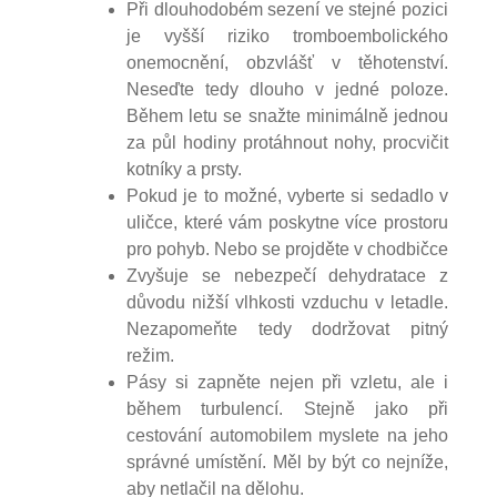
Při dlouhodobém sezení ve stejné pozici
je vyšší riziko tromboembolického
onemocnění, obzvlášť v těhotenství.
Neseďte tedy dlouho v jedné poloze.
Během letu se snažte minimálně jednou
za půl hodiny protáhnout nohy, procvičit
kotníky a prsty.
Pokud je to možné, vyberte si sedadlo v
uličce, které vám poskytne více prostoru
pro pohyb. Nebo se projděte v chodbičce
Zvyšuje se nebezpečí dehydratace z
důvodu nižší vlhkosti vzduchu v letadle.
Nezapomeňte tedy dodržovat pitný
režim.
Pásy si zapněte nejen při vzletu, ale i
během turbulencí. Stejně jako při
cestování automobilem myslete na jeho
správné umístění. Měl by být co nejníže,
aby netlačil na dělohu.