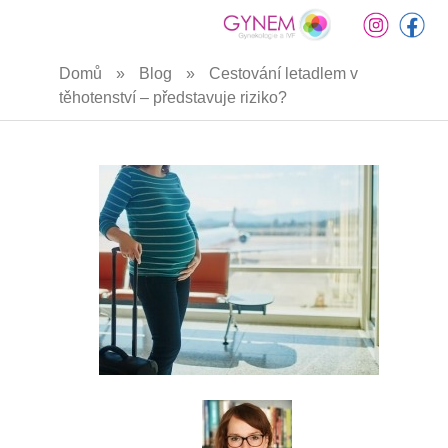
Přejít
Domů
»
Blog
»
Cestování letadlem v
k
těhotenství –⁠ představuje riziko?
hlavnímu
obsahu