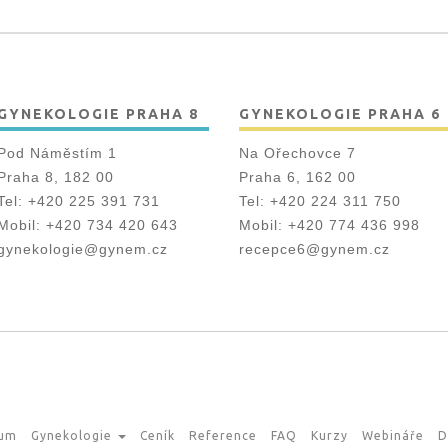
GYNEKOLOGIE PRAHA 8
GYNEKOLOGIE PRAHA 6
Pod Náměstím 1
Na Ořechovce 7
Praha 8, 182 00
Praha 6, 162 00
Tel:
+420 225 391 731
Tel:
+420 224 311 750
Mobil:
+420 734 420 643
Mobil:
+420 774 436 998
gynekologie@gynem.cz
recepce6@gynem.cz
rum
Gynekologie
Ceník
Reference
FAQ
Kurzy
Webináře
D