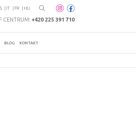
S
IT
FR
HU
F CENTRUM:
+420 225 391 710
BLOG
KONTAKT