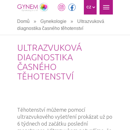
Toggle
navigation
Přejít
Domů
»
Gynekologie
»
Ultrazvuková
k
diagnostika časného těhotenství
hlavnímu
obsahu
ULTRAZVUKOVÁ
DIAGNOSTIKA
ČASNÉHO
TĚHOTENSTVÍ
Těhotenství můžeme pomocí
ultrazvukového vyšetření prokázat už po
6 týdnech od začátku poslední