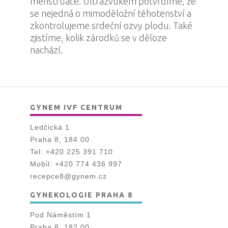
menstruace. Ultrazvukem potvrdíme, že
se nejedná o mimoděložní těhotenství a
zkontrolujeme srdeční ozvy plodu. Také
zjistíme, kolik zárodků se v děloze
nachází.
GYNEM IVF CENTRUM
Ledčická 1
Praha 8, 184 00
Tel:
+420 225 391 710
Mobil:
+420 774 436 997
recepce8@gynem.cz
GYNEKOLOGIE PRAHA 8
Pod Náměstím 1
Praha 8, 182 00