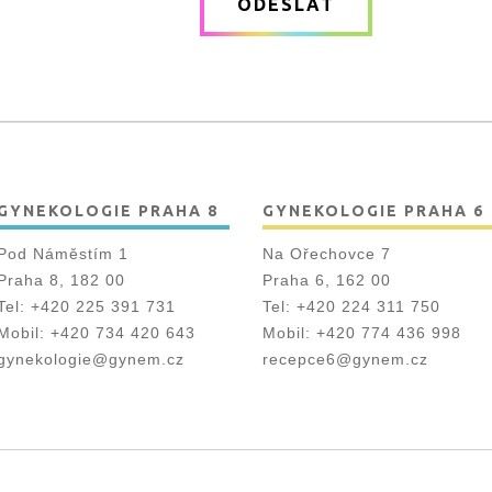
ODESLAT
*
GYNEKOLOGIE PRAHA 8
GYNEKOLOGIE PRAHA 6
Pod Náměstím 1
Na Ořechovce 7
Praha 8, 182 00
Praha 6, 162 00
Tel:
+420 225 391 731
Tel:
+420 224 311 750
Mobil:
+420 734 420 643
Mobil:
+420 774 436 998
gynekologie@gynem.cz
recepce6@gynem.cz