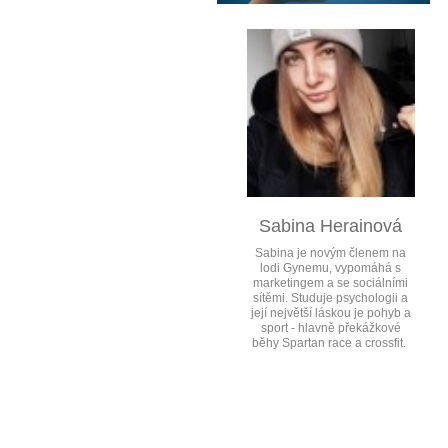
Sabina Herainová
Sabina je novým členem na
lodi Gynemu, vypomáhá s
marketingem a se sociálními
sítěmi. Studuje psychologii a
její největší láskou je pohyb a
sport - hlavně překážkové
běhy Spartan race a crossfit.