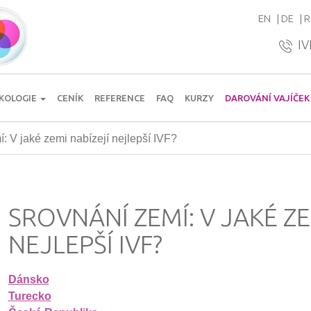
EN
DE
R
IV
KOLOGIE
CENÍK
REFERENCE
FAQ
KURZY
DAROVÁNÍ VAJÍČEK
: V jaké zemi nabízejí nejlepší IVF?
SROVNÁNÍ ZEMÍ: V JAKÉ ZE
NEJLEPŠÍ IVF?
Dánsko
Turecko