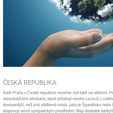
ČESKÁ REPUBLIKA
Naši Prahu v České republice musíme vzít také na vědomí. 
reprodukčními klinikami, které přitahují mnoho cizinců z celéh
dostupnější, než jiná oblíbená místa, jako je Španělsko nebo K
disponují velmi sympatickým prostředím. Mají dostatek dárkyň