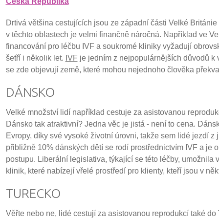
Česká Republika
Drtivá většina cestujících jsou ze západní části Velké Britán
v těchto oblastech je velmi finančně náročná. Například ve Velké
financování pro léčbu IVF a soukromé kliniky vyžadují obrovsk
šetří i několik let.
IVF
je jedním z nejpopulárnějších důvodů k 
se zde objevují země, které mohou nejednoho člověka překvap
DÁNSKO
Velké množství lidí například cestuje za asistovanou reproduk
Dánsko tak atraktivní? Jedna věc je jistá - není to cena. Dáns
Evropy, díky své vysoké životní úrovni, takže sem lidé jezdí 
přibližně 10% dánských dětí se rodí prostřednictvím IVF a je 
postupu. Liberální legislativa, týkající se této léčby, umožnil
klinik, které nabízejí vřelé prostředí pro klienty, kteří jsou v 
TURECKO
Věřte nebo ne, lidé cestují za asistovanou reprodukcí také do