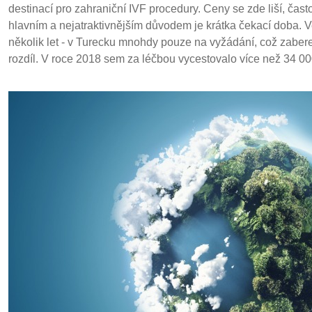
destinací pro zahraniční IVF procedury. Ceny se zde liší, čast
hlavním a nejatraktivnějším důvodem je krátka čekací doba. Ve
několik let - v Turecku mnohdy pouze na vyžádání, což zabere
rozdíl. V roce 2018 sem za léčbou vycestovalo více než 34 000