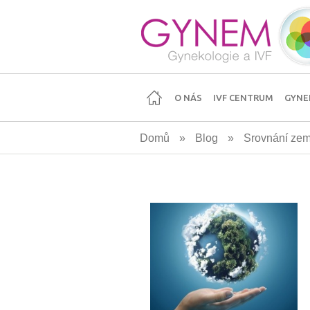
Přejít
k
hlavnímu
obsahu
O NÁS
IVF CENTRUM
GYNE
Domů
»
Blog
»
Srovnání zemí