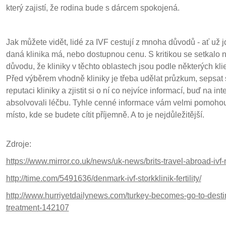
který zajistí, že rodina bude s dárcem spokojená.
Jak můžete vidět, lidé za IVF cestují z mnoha důvodů - ať už jd
daná klinika má, nebo dostupnou cenu. S kritikou se setkalo n
důvodu, že kliniky v těchto oblastech jsou podle některých kl
Před výběrem vhodně kliniky je třeba udělat průzkum, sepsat s
reputaci kliniky a zjistit si o ní co nejvíce informací, buď na in
absolvovali léčbu. Tyhle cenné informace vám velmi pomohou 
místo, kde se budete cítit příjemně. A to je nejdůležitější.
Zdroje:
https://www.mirror.co.uk/news/uk-news/brits-travel-abroad-iv
http://time.com/5491636/denmark-ivf-storkklinik-fertility/
http://www.hurriyetdailynews.com/turkey-becomes-go-to-destina
treatment-142107