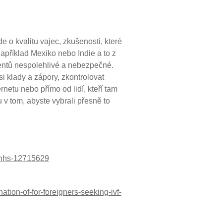
e o kvalitu vajec, zkušenosti, které
apříklad Mexiko nebo Indie a to z
ientů nespolehlivé a nebezpečné.
i klady a zápory, zkontrolovat
ternetu nebo přímo od lidí, kteří tam
v tom, abyste vybrali přesně to
f-nhs-12715629
tion-of-for-foreigners-seeking-ivf-