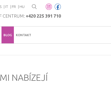
S
IT
FR
HU
F CENTRUM:
+420 225 391 710
BLOG
KONTAKT
MI NABÍZEJÍ