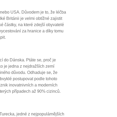
ie nebo USA. Důvodem je to, že léčba
 Británii je velmi obtížné zajistit
é částky, na které zdejší obyvatelé
vycestování za hranice a díky tomu
it.
cí do Dánska. Ptáte se, proč je
ko je jedna z nejdražších zemí
z jiného důvodu. Odhaduje se, že
obvyklé postupovat podle tohoto
a vznik inovatnivních a moderních
některých případech až 90% cizinců.
 Turecka, jedné z nejpopulárnějších