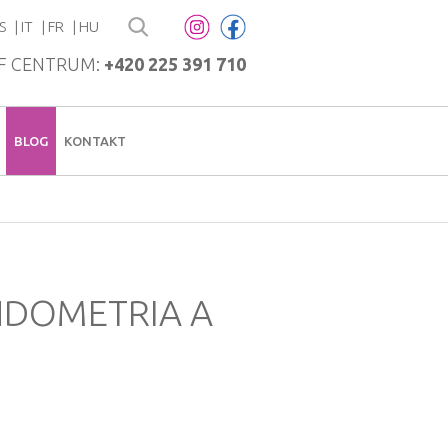
S
IT
FR
HU
F CENTRUM:
+420 225 391 710
BLOG
KONTAKT
NDOMETRIA A