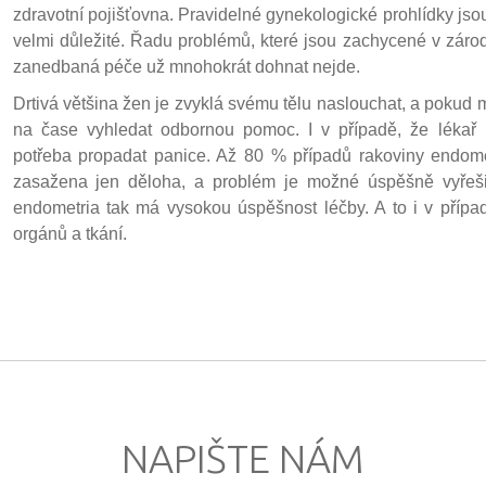
zdravotní pojišťovna. Pravidelné gynekologické prohlídky j
velmi důležité. Řadu problémů, které jsou zachycené v záro
zanedbaná péče už mnohokrát dohnat nejde.
Drtivá většina žen je zvyklá svému tělu naslouchat, a pokud m
na čase vyhledat odbornou pomoc. I v případě, že lékař 
potřeba propadat panice. Až 80 % případů rakoviny endome
zasažena jen děloha, a problém je možné úspěšně vyřeši
endometria tak má vysokou úspěšnost léčby. A to i v případ
orgánů a tkání.
NAPIŠTE NÁM