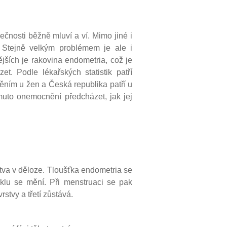
čnosti běžně mluví a ví. Mimo jiné i
. Stejně velkým problémem je ale i
jších je rakovina endometria, což je
t. Podle lékařských statistik patří
ním u žen a Česká republika patří u
muto onemocnění předcházet, jak jej
stva v děloze. Tloušťka endometria se
klu se mění. Při menstruaci se pak
rstvy a třetí zůstává.