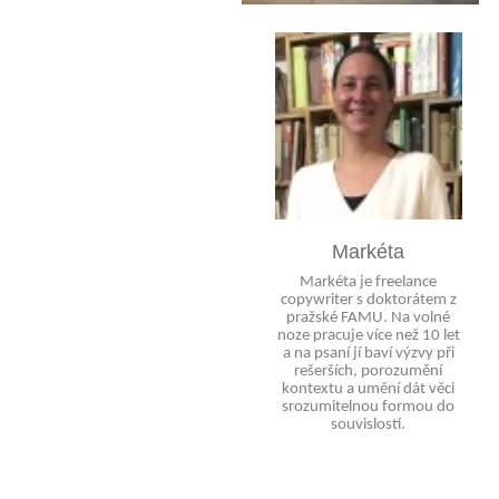
Markéta
Markéta je freelance
copywriter s doktorátem z
pražské FAMU. Na volné
noze pracuje více než 10 let
a na psaní jí baví výzvy při
rešerších, porozumění
kontextu a umění dát věci
srozumitelnou formou do
souvislostí.