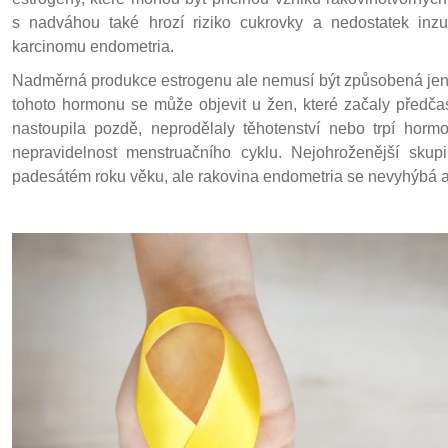
s nadváhou také hrozí riziko cukrovky a nedostatek inzul
karcinomu endometria.
Nadměrná produkce estrogenu ale nemusí být způsobená jen 
tohoto hormonu se může objevit u žen, které začaly předč
nastoupila pozdě, neprodělaly těhotenství nebo trpí horm
nepravidelnost menstruačního cyklu. Nejohroženější sk
padesátém roku věku, ale rakovina endometria se nevyhýbá 