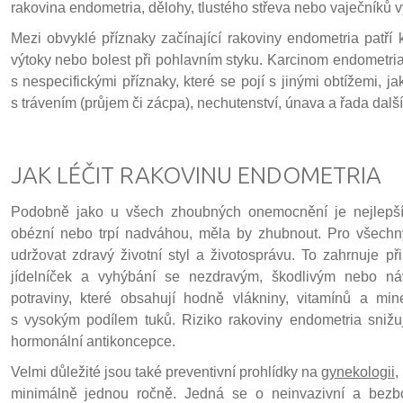
rakovina endometria, dělohy, tlustého střeva nebo vaječníků 
Mezi obvyklé příznaky začínající rakoviny endometria patří 
výtoky nebo bolest při pohlavním styku. Karcinom endometria
s nespecifickými příznaky, které se pojí s jinými obtížemi, j
s trávením (průjem či zácpa), nechutenství, únava a řada další
JAK LÉČIT RAKOVINU ENDOMETRIA
Podobně jako u všech zhoubných onemocnění je nejlepš
obézní nebo trpí nadváhou, měla by zhubnout. Pro všechny
udržovat zdravý životní styl a životosprávu. To zahrnuje 
jídelníček a vyhýbání se nezdravým, škodlivým nebo ná
potraviny, které obsahují hodně vlákniny, vitamínů a mi
s vysokým podílem tuků. Riziko rakoviny endometria snižuj
hormonální antikoncepce.
Velmi důležité jsou také preventivní prohlídky na
gynekologii
,
minimálně jednou ročně. Jedná se o neinvazivní a bezbol