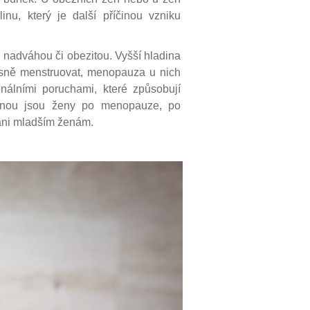
inu, který je další příčinou vzniku
nadváhou či obezitou. Vyšší hladina
asně menstruovat, menopauza u nich
onálními poruchami, které způsobují
upinou jsou ženy po menopauze, po
ani mladším ženám.