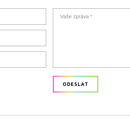
Vaše
zpráva
ODESLAT
*