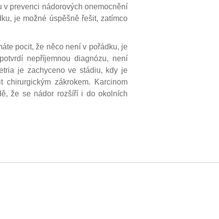
sou v prevenci nádorových onemocnění
dku, je možné úspěšně řešit, zatímco
áte pocit, že něco není v pořádku, je
potvrdí nepříjemnou diagnózu, není
tria je zachyceno ve stádiu, kdy je
t chirurgickým zákrokem. Karcinom
ě, že se nádor rozšíří i do okolních