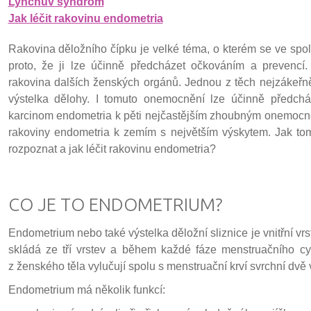
Lynchův syndrom
Jak léčit rakovinu endometria
Rakovina děložního čípku je velké téma, o kterém se ve spole
proto, že ji lze účinně předcházet očkováním a prevencí
rakovina dalších ženských orgánů. Jednou z těch nejzákeřně
výstelka dělohy. I tomuto onemocnění lze účinně předcháze
karcinom endometria k pěti nejčastějším zhoubným onemocně
rakoviny endometria k zemím s největším výskytem. Jak to
rozpoznat a jak léčit rakovinu endometria?
CO JE TO ENDOMETRIUM?
Endometrium nebo také výstelka děložní sliznice je vnitřní vr
skládá ze tří vrstev a během každé fáze menstruačního cy
z ženského těla vylučují spolu s menstruační krví svrchní dvě v
Endometrium má několik funkcí: