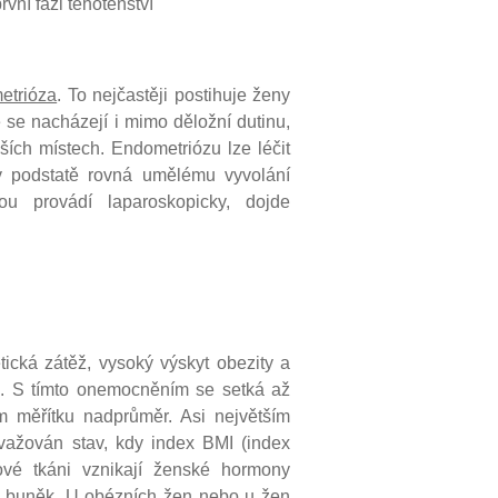
rvní fázi těhotenství
etrióza
. To nejčastěji postihuje ženy
e se nacházejí i mimo děložní dutinu,
ších místech. Endometriózu lze léčit
v podstatě rovná umělému vyvolání
ou provádí laparoskopicky, dojde
tická zátěž, vysoký výskyt obezity a
ta. S tímto onemocněním se setká až
 měřítku nadprůměr. Asi největším
ovažován stav, kdy index BMI (index
ové tkáni vznikají ženské hormony
ch buněk. U obézních žen nebo u žen