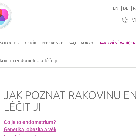
EN
DE
R
IV
KOLOGIE
CENÍK
REFERENCE
FAQ
KURZY
DAROVÁNÍ VAJÍČEK
kovinu endometria a léčit ji
JAK POZNAT RAKOVINU E
LÉČIT JI
Co je to endometrium?
Genetika, obezita a věk