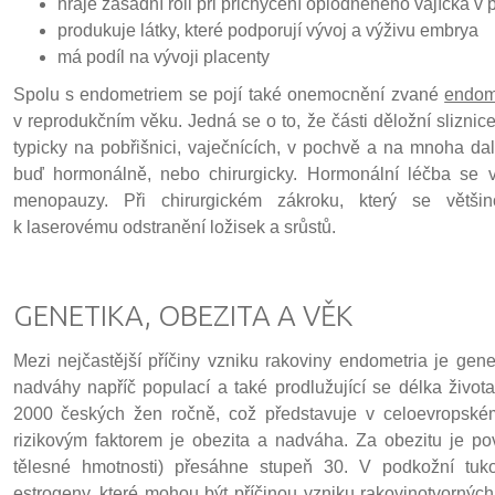
hraje zásadní roli při přichycení oplodněného vajíčka v p
produkuje látky, které podporují vývoj a výživu embrya
má podíl na vývoji placenty
Spolu s endometriem se pojí také onemocnění zvané
endom
v reprodukčním věku. Jedná se o to, že části děložní sliznic
typicky na pobřišnici, vaječnících, v pochvě a na mnoha dal
buď hormonálně, nebo chirurgicky. Hormonální léčba se 
menopauzy. Při chirurgickém zákroku, který se většin
k laserovému odstranění ložisek a srůstů.
GENETIKA, OBEZITA A VĚK
Mezi nejčastější příčiny vzniku rakoviny endometria je gene
nadváhy napříč populací a také prodlužující se délka živo
2000 českých žen ročně, což představuje v celoevropském
rizikovým faktorem je obezita a nadváha. Za obezitu je p
tělesné hmotnosti) přesáhne stupeň 30. V podkožní tuk
estrogeny, které mohou být příčinou vzniku rakovinotvorný