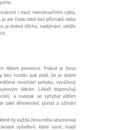
vyvine.
krvácení i mezi menstruačními cykly,
 je ale často také bez příznaků nebo
ako je bolest břicha, nadýmání, obtíže
ch.
ím lékem prevence. Pokud je žena
 bez rozdílu pak platí, že je dobré
přiměřené množství pohybu, vyvážený
vykovým látkám. Lékaři doporučují
nerálů, a naopak se vyhýbat jídlům
e také těhotenství, porod a užívání
 které by každá žena měla absolvovat
estné vyšetření, které navíc hradí