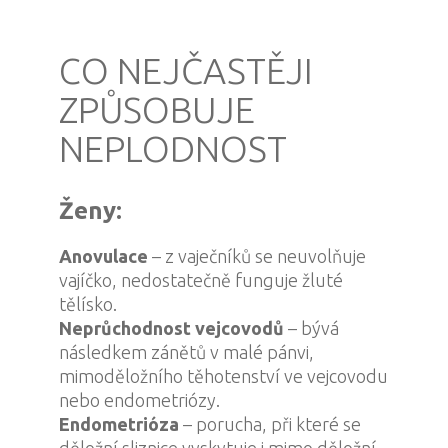
CO NEJČASTĚJI
ZPŮSOBUJE
NEPLODNOST
Ženy:
Anovulace
– z vaječníků se neuvolňuje
vajíčko, nedostatečně funguje žluté
tělísko.
Neprůchodnost vejcovodů
– bývá
následkem zánětů v malé pánvi,
mimoděložního těhotenství ve vejcovodu
nebo endometriózy.
Endometrióza
– porucha, při které se