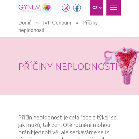
Toggle
navigation
Přejít
Domů
»
IVF Centrum
»
Příčiny
k
neplodnosti
hlavnímu
obsahu
PŘÍČINY NEPLODNOSTI
Příčin neplodnosti je celá řada a týkají se
jak mužů, tak žen. Otěhotnění mohou
bránit jednotlivě, ale setkáváme se i s