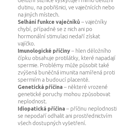
děložní sliznice vyskytuje i mimo děložní
dutinu, na pobřišnici, ve vaječnících nebo
na jiných místech.
Selhání funkce vaječníků
– vaječníky
chybí, případně se z nich ani po
hormonální stimulaci nedaří získat
vajíčko.
Imunologické příčiny
– hlen děložního
čípku obsahuje protilátky, které napadají
spermie. Problémy může působit také
zvýšená buněčná imunita namířená proti
spermiím a budoucí placentě.
Genetická příčina
– některé vrozené
genetické poruchy mohou způsobovat
neplodnost.
Idiopatická příčina
– příčinu neplodnosti
se nepodaří odhalit ani prostřednictvím
všech dostupných vyšetření.