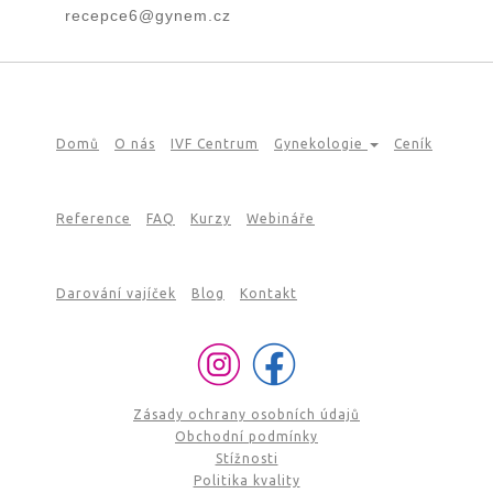
recepce6@gynem.cz
Domů
O nás
IVF Centrum
Gynekologie
Ceník
Reference
FAQ
Kurzy
Webináře
Darování vajíček
Blog
Kontakt
Zásady ochrany osobních údajů
Obchodní podmínky
Stížnosti
Politika kvality