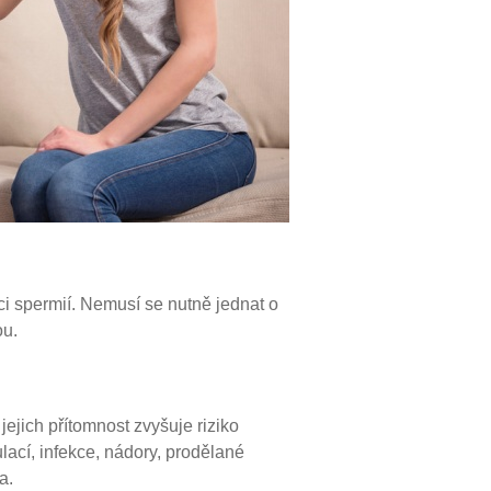
kci spermií. Nemusí se nutně jednat o
ou.
ejich přítomnost zvyšuje riziko
ulací, infekce, nádory, prodělané
a.