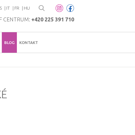
S
IT
FR
HU
F CENTRUM:
+420 225 391 710
BLOG
KONTAKT
KÉ