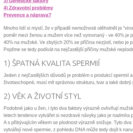
3) Genetické faktory
4) Zdravotní problémy
Prevence a náprava?
Mnoho lidí si myslí, že v případě nemožnosti otěhotnět je “vina
poměr mezi ženou a mužem více než vyrovnaný - ve 40% je př
40% na mužské. Ve zbylých 20% se příčina nezjistí, nebo je p
Pojďme se tedy podívát na nejčastější příčiny mužské neplodn
1) ŠPATNÁ KVALITA SPERMIÍ
Jeden z nejčastějších důvodů je problém s produkcí spermií a 
životaschopné, musí mít správnou strukturu, tvar a také dobrý
2) VĚK A ŽIVOTNÍ STYL
Podobné jako u žen, i tyto dva faktory výrazně ovlivňují mužs
letech tendence vytvářet si nezdravé návyky jako je nadmíra p
A s přibývajícím věkem se plodnost výrazně snižuje. Tyto dva fa
vytvářejí nové spermie, z pohledu DNA může tedy dojít k naruše