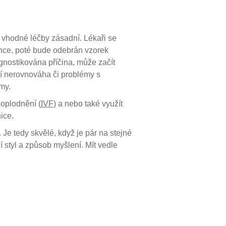
 vhodné léčby zásadní. Lékaři se
ince, poté bude odebrán vzorek
gnostikována příčina, může začít
í nerovnováha či problémy s
émy.
 oplodnění (
IVF
) a nebo také využít
ice.
 Je tedy skvělé, když je pár na stejné
í styl a způsob myšlení. Mít vedle