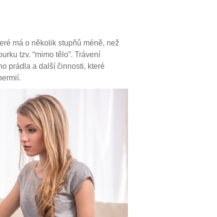
které má o několik stupňů méně, než
ourku tzv. “mimo tělo”. Trávení
prádla a další činnosti, které
permií.