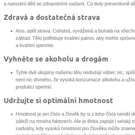
a narození dětí se zdravotními vadami. Co tedy preventivně dě
Zdravá a dostatečná strava
Ano, opět strava. Celistvá, vyvážená a bohatá na všechny
základ. Tělo potřebuje kvalitní palivo, aby mohlo správn
a kvalitní spermie.
Vyhněte se akoholu a drogám
Tyhle dvě skupiny našemu tělu nedodají vůbec nic, spíše
není nic divného, že vysoká konzumace alkolohu a užíván
produkci spermií.
Udržujte si optimální hmotnost
Hmotnost je jen číslo a člověk by si z toho čísla neměl d
záleží na mnoha faktorech. Ale je třeba zapojit i selský
nadváhy, kdy vysoká hmotnost pro člověka může znamena