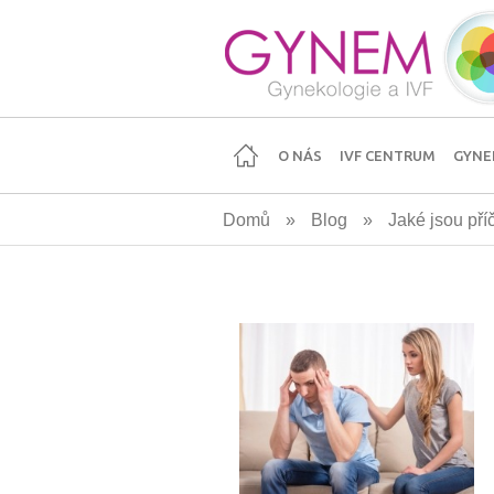
Přejít
k
hlavnímu
obsahu
O NÁS
IVF CENTRUM
GYNE
Domů
»
Blog
»
Jaké jsou př