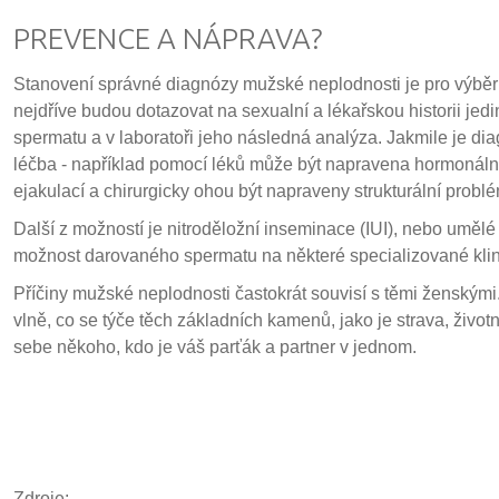
PREVENCE A NÁPRAVA?
Stanovení správné diagnózy mužské neplodnosti je pro výběr
nejdříve budou dotazovat na sexualní a lékařskou historii jed
spermatu a v laboratoři jeho následná analýza. Jakmile je dia
léčba - například pomocí léků může být napravena hormonáln
ejakulací a chirurgicky ohou být napraveny strukturální probl
Další z možností je nitroděložní inseminace (IUI), nebo umělé
možnost darovaného spermatu na některé specializované klin
Příčiny mužské neplodnosti častokrát souvisí s těmi ženskými.
vlně, co se týče těch základních kamenů, jako je strava, životn
sebe někoho, kdo je váš parťák a partner v jednom.
Zdroje: