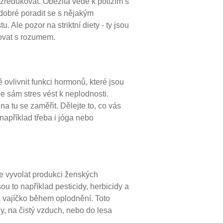
zredukovat. Obezita vede k potížím s
 dobré poradit se s nějakým
Ale pozor na striktní diety - ty jsou
povat s rozumem.
ovlivnit funkci hormonů, které jsou
e sám stres vést k neplodnosti.
 na tu se zaměřit. Dělejte to, co vás
například třeba i jóga nebo
e vyvolat produkci ženských
u to například pesticidy, herbicidy a
a vajíčko během oplodnění. Toto
y, na čistý vzduch, nebo do lesa