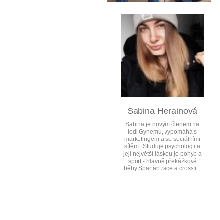
Sabina Herainová
Sabina je novým členem na
lodi Gynemu, vypomáhá s
marketingem a se sociálními
sítěmi. Studuje psychologii a
její největší láskou je pohyb a
sport - hlavně překážkové
běhy Spartan race a crossfit.