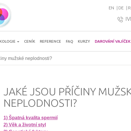
EN
DE
R
IV
KOLOGIE
CENÍK
REFERENCE
FAQ
KURZY
DAROVÁNÍ VAJÍČEK
íčiny mužské neplodnosti?
JAKÉ JSOU PŘÍČINY MUŽS
NEPLODNOSTI?
1) Špatná kvalita spermií
2) Věk a životní styl