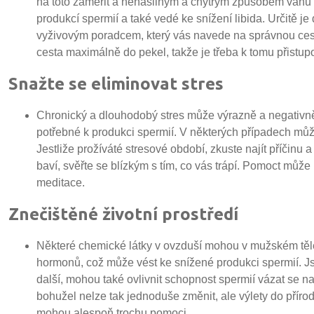
na toto zaměřit a nenásilným a chytrým způsobem váhu 
produkcí spermií a také vedé ke snížení libida. Určitě je
vyživovým poradcem, který vás navede na správnou cestu. 
cesta maximálně do pekel, takže je třeba k tomu přistu
Snažte se eliminovat stres
Chronický a dlouhodobý stres může výrazně a negativně 
potřebné k produkci spermií. V některých případech můž
Jestliže prožíváté stresové období, zkuste najít příčinu a
baví, svěřte se blízkým s tím, co vás trápí. Pomoct může 
meditace.
Znečištěné životní prostředí
Některé chemické látky v ovzduší mohou v mužském těl
hormonů, což může vést ke snížené produkci spermií. Jso
další, mohou také ovlivnit schopnost spermií vázat se n
bohužel nelze tak jednoduše změnit, ale výlety do přírod
mohou alespoň trochu pomoci.