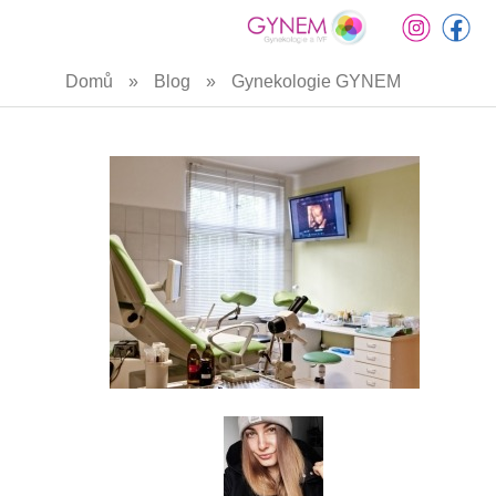
Přejít
Domů
»
Blog
»
Gynekologie GYNEM
k
hlavnímu
obsahu