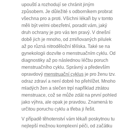
upouští a rozhodují se chránit jiným
způsobem. Je důležité s odborníkem probrat
všechna pro a proti. Všichni lékaři by v tomto
měli být velmi obezřetní, poradit vám, jaký
druh ochrany je pro vás ten pravý. V dnešní
době jich je mnoho, od zmiňovaných pilulek
až po různá nitroděložní tělíska. Také se na
gynekologii dozvíte o menstruačním cyklu. Od
diagnostiky až po následnou léčbu poruch
menstruačního cyklu. Správný a především
opravdový
menstruační cyklus
je pro ženu tzv.
odraz zdraví a není dobré ho přehlížet. Mnoho
mladých žen a slečen trpí například ztrátou
menstruace, což se může zdát na první pohled
jako výhra, ale opak je pravdou. Znamená to
určitou poruchu cyklu a třeba ji řešit.
V případě těhotenství vám lékaři poskytnou tu
nejlepší možnou komplexní péči, od začátku