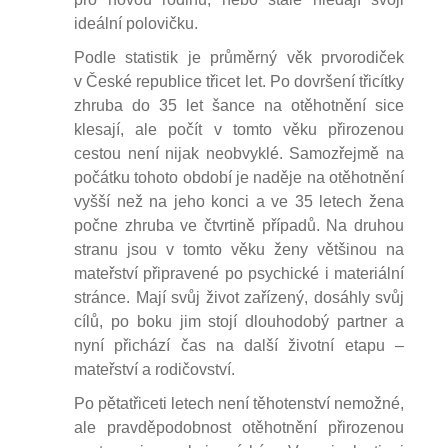
ideální polovičku.
Podle statistik je průměrný věk prvorodiček
v České republice třicet let. Po dovršení třicítky
zhruba do 35 let šance na otěhotnění sice
klesají, ale počít v tomto věku přirozenou
cestou není nijak neobvyklé. Samozřejmě na
počátku tohoto období je naděje na otěhotnění
vyšší než na jeho konci a ve 35 letech žena
počne zhruba ve čtvrtině případů. Na druhou
stranu jsou v tomto věku ženy většinou na
mateřství připravené po psychické i materiální
stránce. Mají svůj život zařízený, dosáhly svůj
cílů, po boku jim stojí dlouhodobý partner a
nyní přichází čas na další životní etapu –
mateřství a rodičovství.
Po pětatřiceti letech není těhotenství nemožné,
ale pravděpodobnost otěhotnění přirozenou