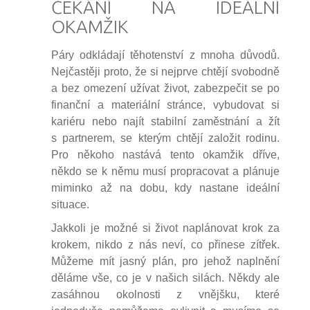
ČEKÁNÍ NA IDEÁLNÍ
OKAMŽIK
Páry odkládají těhotenství z mnoha důvodů.
Nejčastěji proto, že si nejprve chtějí svobodně
a bez omezení užívat život, zabezpečit se po
finanční a materiální stránce, vybudovat si
kariéru nebo najít stabilní zaměstnání a žít
s partnerem, se kterým chtějí založit rodinu.
Pro někoho nastává tento okamžik dříve,
někdo se k němu musí propracovat a plánuje
miminko až na dobu, kdy nastane ideální
situace.
Jakkoli je možné si život naplánovat krok za
krokem, nikdo z nás neví, co přinese zítřek.
Můžeme mít jasný plán, pro jehož naplnění
děláme vše, co je v našich silách. Někdy ale
zasáhnou okolnosti z vnějšku, které