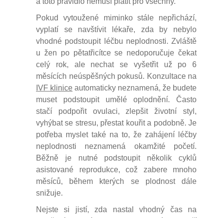
a toto pravidlo nemusí platit pro všechny.
Pokud vytoužené miminko stále nepřichází,
vyplatí se navštívit lékaře, zda by nebylo
vhodné podstoupit léčbu neplodnosti. Zvláště
u žen po pětatřicítce se nedoporučuje čekat
celý rok, ale nechat se vyšetřit už po 6
měsících neúspěšných pokusů. Konzultace na
IVF klinice
automaticky neznamená, že budete
muset podstoupit umělé oplodnění. Často
stačí podpořit ovulaci, zlepšit životní styl,
vyhýbat se stresu, přestat kouřit a podobně. Je
potřeba myslet také na to, že zahájení léčby
neplodnosti neznamená okamžité početí.
Běžně je nutné podstoupit několik cyklů
asistované reprodukce, což zabere mnoho
měsíců, během kterých se plodnost dále
snižuje.
Nejste si jistí, zda nastal vhodný čas na