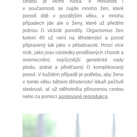
cestou je velmi nízká. V minulosti i
v současnosti se najde mnoho žen, které
porodí dítě v pozdějším věku, v mnoha
případech jde ale o ženy, které už předtím
jednou či víckrát porodily. Organismus žen
kolem 40 už není na těhotenství a porod
připravený tak jako v pětadvaceti. Hrozí více
rizik, jako jsou následky prodělaných chorob a
onemocnění, nejrůznější genetické vady
plodu, potrat a předčasný či komplikovaný
porod. V každém případě je potřeba, aby ženu
v tomto věku během těhotenství lékaři pečlivě
sledovali, ať už otěhotněla přirozenou cestou
nebo za pomoci
asistované reprodukce
.