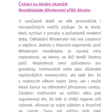
Čekání na ideální okamžik
Neodkládejte těhotenství příliš dlouho
V současné době se věk prvorodiček i
novopečených rodičů zvyšuje. Je to trend,
který vychází z povahy a požadavků moderní
doby. Odkládání těhotenství má své zastánce
a odpůrce. Jedním z hlavních argumentů, proč
těhotenství neodkládat, je vysoká míra
neplodnosti, se kterou se léčí téměř čtvrtina
párů. Neplodnost není způsobena jen
geneticky, hormonálně nebo jako důsledek
nejrůznějších onemocnění, ale také tím, že
s rostoucím věkem nejen ženy, ale i muže
klesá šance na otěhotnění přirozenou cestou.
Zastánci rodičovství ve vyšším věku pak
argumentují tím, že lidé si chtějí nejprve užít
volnosti, věnovat se svým zálibám a finančně
se zajistit. Svou roli můžou hrát také