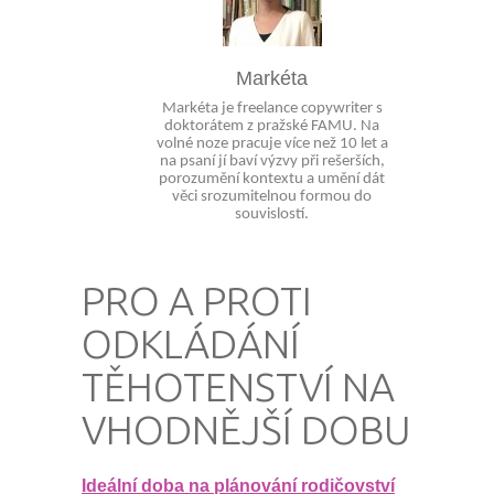
Markéta
Markéta je freelance copywriter s
doktorátem z pražské FAMU. Na
volné noze pracuje více než 10 let a
na psaní jí baví výzvy při rešerších,
porozumění kontextu a umění dát
věci srozumitelnou formou do
souvislostí.
PRO A PROTI
ODKLÁDÁNÍ
TĚHOTENSTVÍ NA
VHODNĚJŠÍ DOBU
Ideální doba na plánování rodičovství