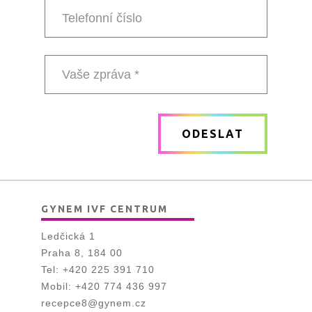
mail
*
Telefonní
číslo
Vaše
zpráva
ODESLAT
*
GYNEM IVF CENTRUM
Ledčická 1
Praha 8, 184 00
Tel:
+420 225 391 710
Mobil:
+420 774 436 997
recepce8@gynem.cz