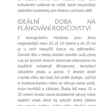
turbulentní události ve světě, které nevytvářejí
optimální podmínky pro klidnou výchovu dětí.
IDEÁLNÍ DOBA NA
PLÁNOVÁNÍ RODIČOVSTVÍ
Z biologického hlediska jsou ženy
nejplodnější mezi 20 až 29 rokem a do 25 let
je u nich nejvyšší šance na otěhotnění.
Ženské tělo v tomto období završilo svůj vývoj
a je po fyzické stránce dokonale připraveno na
úspěšné zvládnutí těhotenství, donošení
zdravého plodu a porod. V dnešní době
v tomto věku ale řada žen ještě studuje, začíná
si budovat kariéru nebo se věnuje sama sobě,
svým koníčků a zálibám. Řada lidí mezi 20 a
25 rokem života nemá dostatečně pevný nebo
stabilní vztah, který by vytvořil dobrý základ
pro novou rodinu, nebo stále hledají svoji