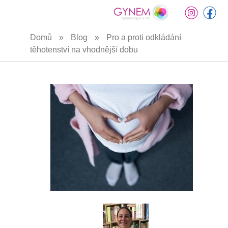
Přejít
Domů
»
Blog
»
Pro a proti odkládání
k
těhotenství na vhodnější dobu
hlavnímu
obsahu