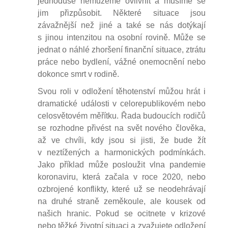
jednoduše nemůžeme ovlivnit a musíme se
jim přizpůsobit. Některé situace jsou
závažnější než jiné a také se nás dotýkají
s jinou intenzitou na osobní rovině. Může se
jednat o náhlé zhoršení finanční situace, ztrátu
práce nebo bydlení, vážné onemocnění nebo
dokonce smrt v rodině.
Svou roli v odložení těhotenství můžou hrát i
dramatické události v celorepublikovém nebo
celosvětovém měřítku. Řada budoucích rodičů
se rozhodne přivést na svět nového člověka,
až ve chvíli, kdy jsou si jisti, že bude žít
v neztížených a harmonických podmínkách.
Jako příklad může posloužit vlna pandemie
koronaviru, která začala v roce 2020, nebo
ozbrojené konflikty, které už se neodehrávají
na druhé straně zeměkoule, ale kousek od
našich hranic. Pokud se ocitnete v krizové
nebo těžké životní situaci a zvažujete odložení